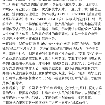
本工厂拥有8条先进的生产线和150多台现代化制衣设备，现有职工
130多人,专业的设计团队，优秀的技术人才。一直以来，我们秉着正
规化、透明化的管理理念，并严格执行GB/T 19001-2008《质量管理
体系认证要求》和GB/T 24001:2004《求》.从款式的选择到一针一线
的生产，从每一个样板的完成到每一批产品的输出，我们都精益环境
管理体系认证要求精，力求超越。为客户形象提供合理的设计方案和
人性化的服务体系，达到客户标准的审美观点。对每一个客户负责，
保证严格按照客户要求准时保质交货。
一直以来，我们秉持“质量·诚信·专业·专心·创新·时尚”的理念。“质量·
诚信”是工厂的发展之本，客户的满意是我们进步的动力，服务于客
户、奉献于社会，创造良好的企业价值和社会价值。“专业·专心” 是一
个企业成长发展的重要因素，因为只有专注、专业才能不断地在所从
事的行业领域积累经验，才能不断地超越自我，成就非凡。公司引进
国际先进的制服制作工艺，采用误差比低、较精确的量体测身方式，
并由有专业的量衣师上门度身采寸做到专业、专心；“创新·时尚”是我
们公司赖以生存的新生命力，只有不断创新和打造时尚产品，才能满
足客户的需求。
在售后服务方面，公司秉持“工艺精·质量好·交货快”的原则，同时以客
需为己任，根据客户需求，打造出企业人员的职业形象，以新颖的服
饰展现出企业的活力和魅力，不断为客户创造价值，实现共赢。
广州雅妃纶服装有限公司愿成为广大客户忠实的“战略伙伴“。